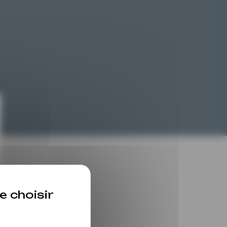
e choisir
u