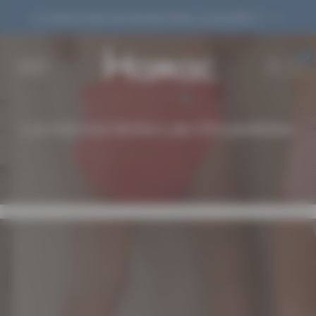
Panneau de gestion des cookies
La saison bain est lancée, êtes-vous prêts ?
Couches lavables
Pour la baignade
Accessoires
Pour les pros
Seconde vie
À propos
0
Voir tout
Voir tout
Voir tout
Voir tout
Voir tout
Voir tout
Archives à prix tout doux
Archives à prix tout doux
Tapis & serviettes à langer
HAMAC PRO
Service de réparation
Pourquoi choisir la couche lavable ?
La microcrèche Les Chrysalides
Couches classiques
Couches de bain
Sacs étanches réutilisables
Formations et kit de prêt
Seconde Petite Fesse - revendre mes
Je débute
Couches T.MAC
T-shirt anti-UV
Produits d’entretien
Vous êtes une crèche ?
couches
Quel modèle choisir ?
Couches pour les grands
Maillots de bain enfant
Vous êtes une maternité ?
Seconde Petite Fesse - acheter des
Comment choisir ?
Absorbants et voiles
Vous êtes revendeur ?
couches d’occasion
Qui sommes-nous ?
Couches d'occasion Seconde Petite Fesse
Vous êtes un loueur ?
Nos convictions
Hamac PRO
Vous êtes une collectivité ?