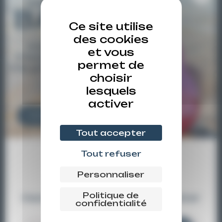
Revendre mes couches d'occasion
Comment ça marche ?
Ce site utilise
des cookies
Comment ça marche ?
et vous
Formations et kits de prêt
permet de
choisir
lesquels
activer
Nos couches
Couches classiques
Tout accepter
Couches T.MAC
Tout refuser
-5% sur la 1ère
Couches enfilables
Personnaliser
commande
Absorbants & accessoires
Politique de
Inscrivez-vous à notre newsletter
confidentialité