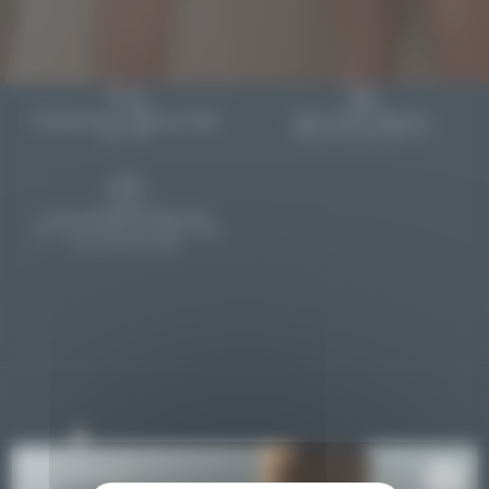
Expédition 48h
via Colissimo, Mondial
Relay et Chronopost
Couches de bain
Lessive écologique
Paiement sécurisé
Service Client
par CB
Nous contacter ici
Acheter des couches d'occasion
Nos packs
Livraison offerte
en point relais à partir de
Nos packs
120€ d'achats
Pack micro-crèche
T-shirts anti-UV
Comment ça marche ?